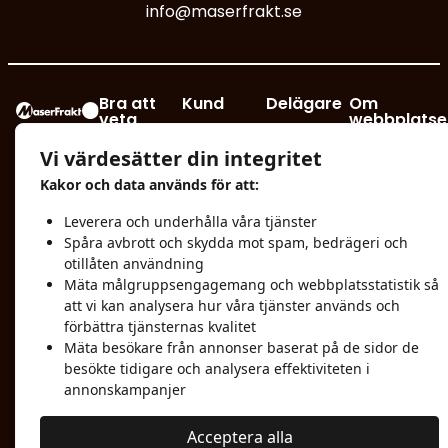
info@maserfrakt.se
Bra att
Kund
Delägare
Om
veta
webbplatse
Gjutargatan, N.
Logga in
Logga in
Vi värdesätter din integritet
Policys
Tillgänglighe
Industriområdet
Kakor och data används för att:
Boka frakt
redogörelse
Box 740, 781 27
Allmänna
Leverera och underhålla våra tjänster
Borlänge
leveransvillkor
Turlistor
Integritetsp
Spåra avbrott och skydda mot spam, bedrägeri och
otillåten användning
info@maserfrakt.se
Reklamation
Track and
Mediabank
Mäta målgruppsengagemang och webbplatsstatistik så
Trace
att vi kan analysera hur våra tjänster används och
0243-25
Certifikat
förbättra tjänsternas kvalitet
70 00
Mäta besökare från annonser baserat på de sidor de
Fakturaunderlag
Faktureringsadress
besökte tidigare och analysera effektiviteten i
annonskampanjer
DMT
Kamerabevakning
Acceptera alla