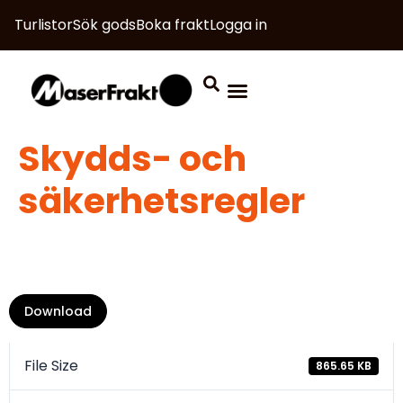
Turlistor
Sök gods
Boka frakt
Logga in
Skydds- och
säkerhetsregler
Download
File Size
865.65 KB