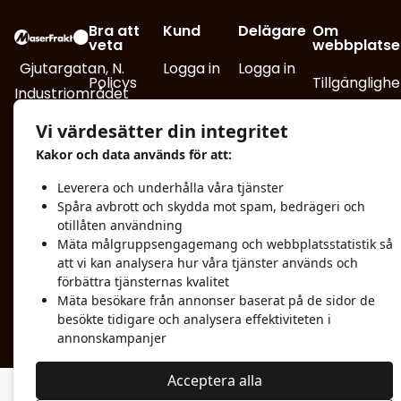
Bra att
Kund
Delägare
Om
veta
webbplatse
Gjutargatan, N.
Logga in
Logga in
Policys
Tillgänglighe
Industriområdet
Boka frakt
redogörelse
Box 740, 781 27
Allmänna
Vi värdesätter din integritet
Borlänge
leveransvillkor
Turlistor
Integritetsp
Kakor och data används för att:
info@maserfrakt.se
Reklamation
Track and
Mediabank
Leverera och underhålla våra tjänster
Spåra avbrott och skydda mot spam, bedrägeri och
Trace
0243-25
Certifikat
otillåten användning
Mäta målgruppsengagemang och webbplatsstatistik så
70 00
Fakturaunderlag
att vi kan analysera hur våra tjänster används och
Faktureringsadress
förbättra tjänsternas kvalitet
DMT
Mäta besökare från annonser baserat på de sidor de
Kamerabevakning
besökte tidigare och analysera effektiviteten i
annonskampanjer
Acceptera alla