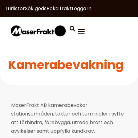
Turlistor
Sök gods
Boka frakt
Logga in
Kamerabevakning
MaserFrakt AB kamerabevakar
stationsområden, täkter och terminaler i syfte
att förhindra, förebygga, utreda brott och
avvikelser samt uppfylla kundkrav.