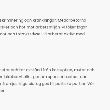
 diskriminering och kränkningar. Medarbetarna
sker och hot mot arbetsmiljön. Vi följer lagar
dor och främja trivsel. Vi arbetar aktivt med
heter och tar avstånd från korruption, mutor och
jer lokalsamhället genom sponsorinsatser där
främjas. Inga bidrag ges till politiska partier. Vår
der.