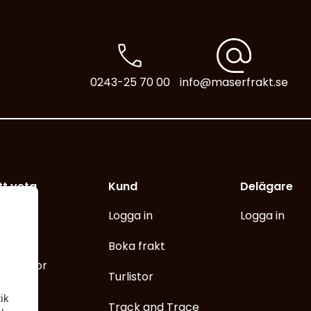
0243-25 70 00
info@maserfrakt.se
tt veta
Kund
Delägare
ys
Logga in
Logga in
änna
Boka frakt
nsvillkor
Turlistor
mation
ik
Track and Trace