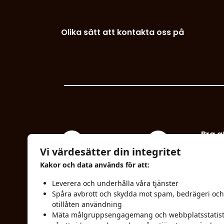
Olika sätt att kontakta oss på
Bra a
Vi värdesätter din integritet
Polic
Gjutargatan, N.
Kakor och data används för att:
Industriområdet
Allm
Leverera och underhålla våra tjänster
Box 740, 781 27 Borlänge
levera
Spåra avbrott och skydda mot spam, bedrägeri och
otillåten användning
info@maserfrakt.se
Rekla
Mäta målgruppsengagemang och webbplatsstatist