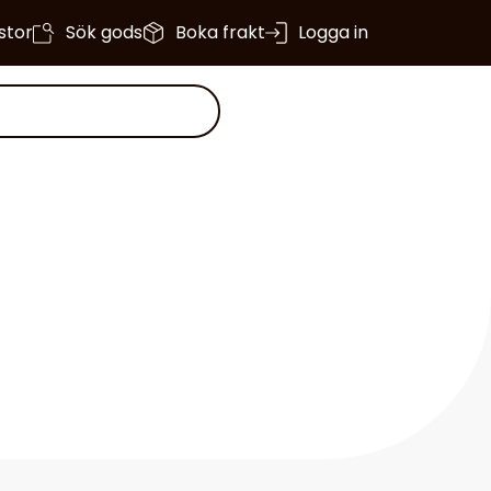
istor
Sök gods
Boka frakt
Logga in