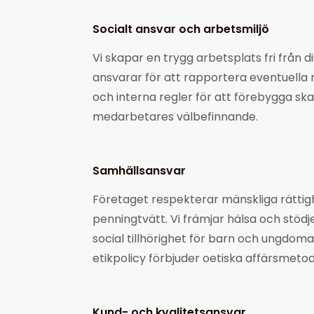
Socialt ansvar och arbetsmiljö
Vi skapar en trygg arbetsplats fri från
ansvarar för att rapportera eventuella ri
och interna regler för att förebygga ska
medarbetares välbefinnande.
Samhällsansvar
Företaget respekterar mänskliga rättig
penningtvätt. Vi främjar hälsa och stöd
social tillhörighet för barn och ungdomar 
etikpolicy förbjuder oetiska affärsmeto
Kund- och kvalitetsansvar