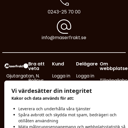
0243-25 70 00
info@maserfrakt.se
Bra att
Kund
Delägare
Om
veta
webbplatse
Gjutargatan, N.
Logga in
Logga in
Policys
Tillgänglighe
Industriområdet
Boka frakt
redogörelse
Vi värdesätter din integritet
Box 740, 781 27
Allmänna
Kakor och data används för att:
Borlänge
leveransvillkor
Turlistor
Integritetsp
Leverera och underhålla våra tjänster
info@maserfrakt.se
Reklamation
Track and
Mediabank
Spåra avbrott och skydda mot spam, bedrägeri och
otillåten användning
Trace
0243-25
Certifikat
Mäta målgruppsengagemang och webbplatsstatistik så