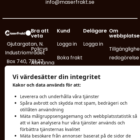
info@maserfrakt.se
Bra att
Kund
Delägare
Om
veta
webbplatse
Gjutargatan, N.
Logga in
Logga in
Policys
Tillgänglighe
Industriområdet
Boka frakt
redogörelse
Box 740, 781 27
Allmänna
Borlänge
leveransvillkor
Turlistor
Integritetsp
Vi värdesätter din integritet
info@maserfrakt.se
Reklamation
Track and
Mediabank
Kakor och data används för att:
Trace
Leverera och underhålla våra tjänster
0243-25
Certifikat
Spåra avbrott och skydda mot spam, bedrägeri och
70 00
Fakturaunderlag
otillåten användning
Faktureringsadress
Mäta målgruppsengagemang och webbplatsstatistik så
DMT
att vi kan analysera hur våra tjänster används och
Kamerabevakning
förbättra tjänsternas kvalitet
Mäta besökare från annonser baserat på de sidor de