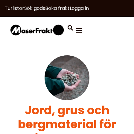
Turlistor
Sök gods
Boka frakt
Logga in
Jord, grus och
bergmaterial för