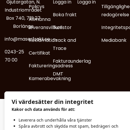
Gjutargatan, N.
Logga in
Logga in
Policys
Tillgänglighe
Industriområdet
Boka frakt
redogörelse
Box 740, 781 27
Allmänna
Borlänge
leveransvillkor
Turlistor
Integritetsp
info@maserfrakt.se
Reklamation
Track and
Mediabank
Trace
0243-25
Certifikat
70 00
Fakturaunderlag
Faktureringsadress
DMT
Kamerabevakning
Vi värdesätter din integritet
Kakor och data används för att:
Leverera och underhålla våra tjänster
Spåra avbrott och skydda mot spam, bedrägeri och