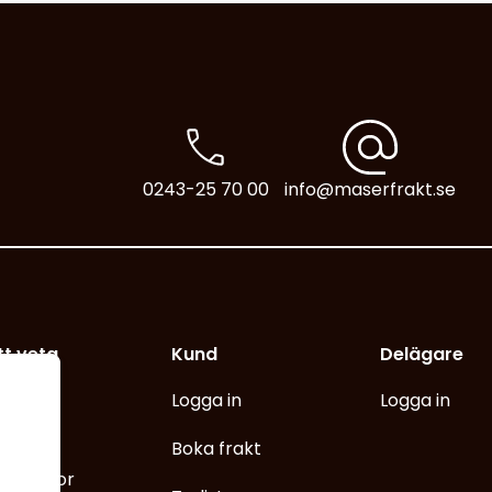
0243-25 70 00
info@maserfrakt.se
tt veta
Kund
Delägare
ys
Logga in
Logga in
änna
Boka frakt
nsvillkor