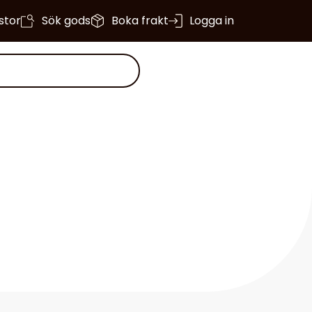
istor
Sök gods
Boka frakt
Logga in