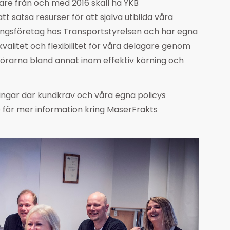
rare från och med 2016 skall ha YKB
t satsa resurser för att själva utbilda våra
dningsföretag hos Transportstyrelsen och har egna
 kvalitet och flexibilitet för våra delägare genom
 förarna bland annat inom effektiv körning och
ingar där kundkrav och våra egna policys
e
för mer information kring MaserFrakts