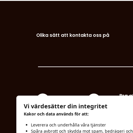
Olika sätt att kontakta oss på
Bra a
Vi värdesätter din integritet
Polic
Gjutargatan, N.
Kakor och data används för att:
Industriområdet
Allm
Leverera och underhålla våra tjänster
Box 740, 781 27 Borlänge
levera
Spåra avbrott och skydda mot spam, bedrägeri och