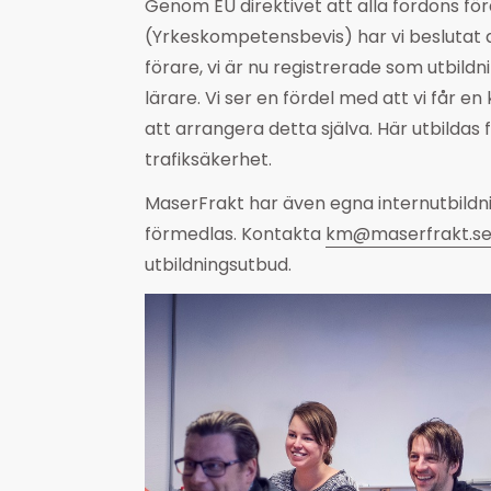
Genom EU direktivet att alla fordons fö
(Yrkeskompetensbevis) har vi beslutat at
förare, vi är nu registrerade som utbil
lärare. Vi ser en fördel med att vi får en
att arrangera detta själva. Här utbildas
trafiksäkerhet.
MaserFrakt har även egna internutbildn
förmedlas. Kontakta
km@maserfrakt.s
utbildningsutbud.