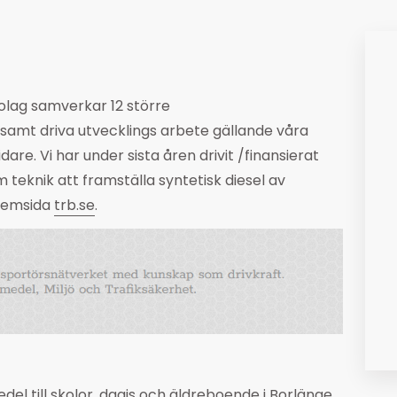
bolag samverkar 12 större
amt driva utvecklings arbete gällande våra
re. Vi har under sista åren drivit /finansierat
m teknik att framställa syntetisk diesel av
 hemsida
trb.se
.
del till skolor, dagis och äldreboende i Borlänge